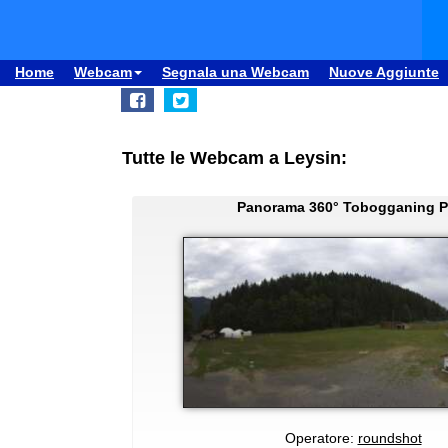
Home
Webcam
Segnala una Webcam
Nuove Aggiunte
Tutte le Webcam a Leysin:
Panorama 360° Tobogganing P
Operatore:
roundshot