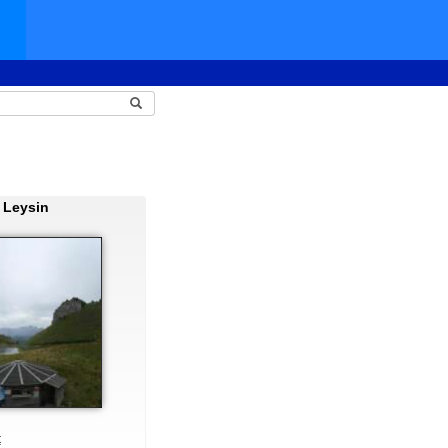
 Leysin
t