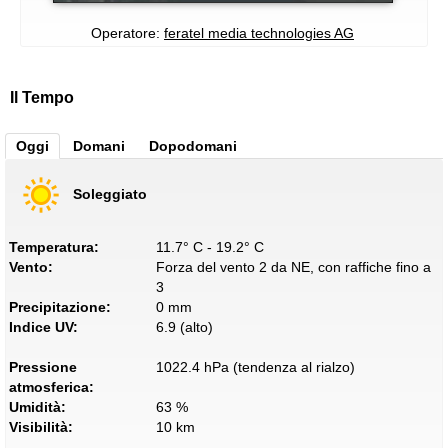
Operatore:
feratel media technologies AG
Il Tempo
Oggi
Domani
Dopodomani
Soleggiato
Temperatura:
11.7° C - 19.2° C
Vento:
Forza del vento 2 da NE, con raffiche fino a
3
Precipitazione:
0 mm
Indice UV:
6.9 (alto)
Pressione
1022.4 hPa (tendenza al rialzo)
atmosferica:
Umidità:
63 %
Visibilità:
10 km