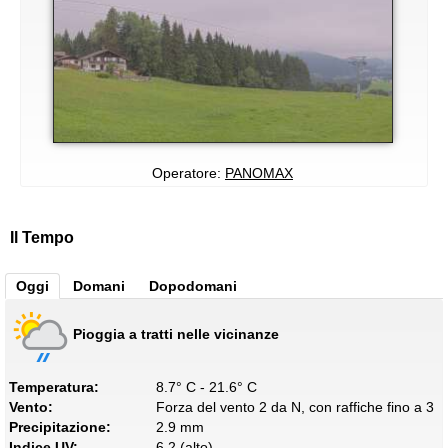
Operatore:
PANOMAX
Il Tempo
Oggi
Domani
Dopodomani
Pioggia a tratti nelle vicinanze
Temperatura:
8.7° C - 21.6° C
Vento:
Forza del vento 2 da N, con raffiche fino a 3
Precipitazione:
2.9 mm
Indice UV:
6.2 (alto)