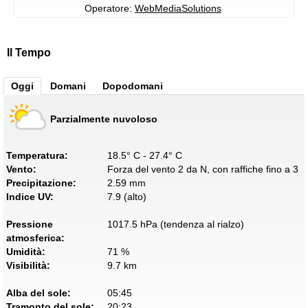
Operatore:
WebMediaSolutions
Il Tempo
Oggi
Domani
Dopodomani
Parzialmente nuvoloso
Temperatura:
18.5° C - 27.4° C
Vento:
Forza del vento 2 da N, con raffiche fino a 3
Precipitazione:
2.59 mm
Indice UV:
7.9 (alto)
Pressione
1017.5 hPa (tendenza al rialzo)
atmosferica:
Umidità:
71 %
Visibilità:
9.7 km
Alba del sole:
05:45
Tramonto del sole:
20:23