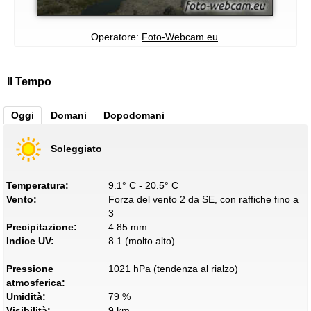
Operatore:
Foto-Webcam.eu
Il Tempo
Oggi
Domani
Dopodomani
Soleggiato
Temperatura:
9.1° C - 20.5° C
Vento:
Forza del vento 2 da SE, con raffiche fino a
3
Precipitazione:
4.85 mm
Indice UV:
8.1 (molto alto)
Pressione
1021 hPa (tendenza al rialzo)
atmosferica:
Umidità:
79 %
Visibilità:
9 km