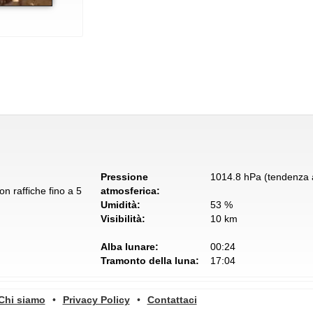
Pressione
1014.8 hPa (tendenza a
n raffiche fino a 5
atmosferica:
Umidità:
53 %
Visibilità:
10 km
Alba lunare:
00:24
Tramonto della luna:
17:04
Chi siamo
•
Privacy Policy
•
Contattaci