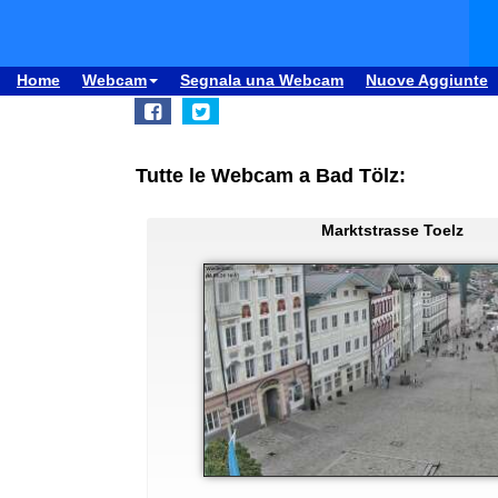
Home
Webcam
Segnala una Webcam
Nuove Aggiunte
Tutte le Webcam a Bad Tölz:
Marktstrasse Toelz