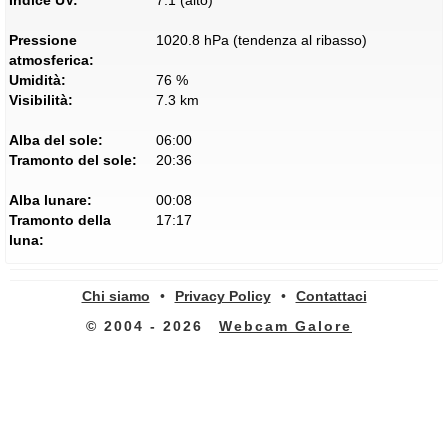
Indice UV:
7.1 (alto)
Pressione
1020.8 hPa (tendenza al ribasso)
atmosferica:
Umidità:
76 %
Visibilità:
7.3 km
Alba del sole:
06:00
Tramonto del sole:
20:36
Alba lunare:
00:08
Tramonto della
17:17
luna:
Chi siamo
•
Privacy Policy
•
Contattaci
© 2004 - 2026
Webcam Galore