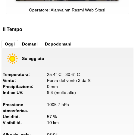
Operatore:
Alanya'nın Resmi Web Sitesi
Il Tempo
Oggi
Domani
Dopodomani
Soleggiato
Temperatura:
25.4° C - 30.6° C
Vento:
Forza del vento 3 da S
Precipitazione:
0 mm
Indice UV:
9.4 (molto alto)
Pressione
1005.7 hPa
atmosferica:
Umidità:
57 %
Visibilità:
10 km
Alba del sole:
06:04