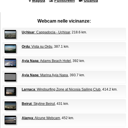
Mappa
Fullscreen
Guarda
Webcam nelle vicinanze:
Uçhisar
: Cappadocia - Uçhisar
, 218.6 km.
Ordu
: Vista su Ordu
, 387.1 km.
Ayia Napa
: Adams Beach Hotel
, 392 km.
Ayia Napa
: Marina Ayia Napa
, 393.7 km.
Larnaca
: Windsurfing Zone at Nicosia Sailing Club
, 414.2 km.
Beirut
: Skyline Beirut
, 431 km.
Alanya
: Alcune Webcam
, 452 km.