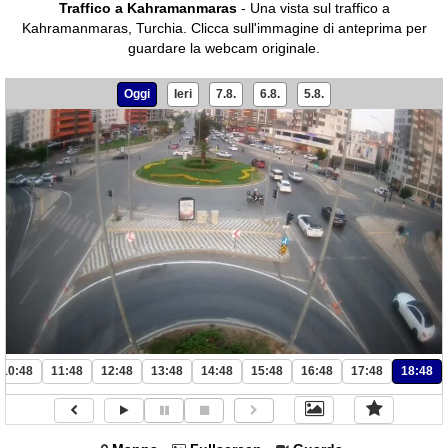
Traffico a Kahramanmaras
- Una vista sul traffico a
Kahramanmaras, Turchia.
Clicca sull'immagine di anteprima per
guardare la webcam originale.
Oggi
Ieri
7.8.
6.8.
5.8.
10:48
11:48
12:48
13:48
14:48
15:48
16:48
17:48
18:48