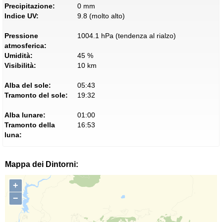
Precipitazione:
0 mm
Indice UV:
9.8 (molto alto)
Pressione
1004.1 hPa (tendenza al rialzo)
atmosferica:
Umidità:
45 %
Visibilità:
10 km
Alba del sole:
05:43
Tramonto del sole:
19:32
Alba lunare:
01:00
Tramonto della
16:53
luna:
Mappa dei Dintorni:
+
−