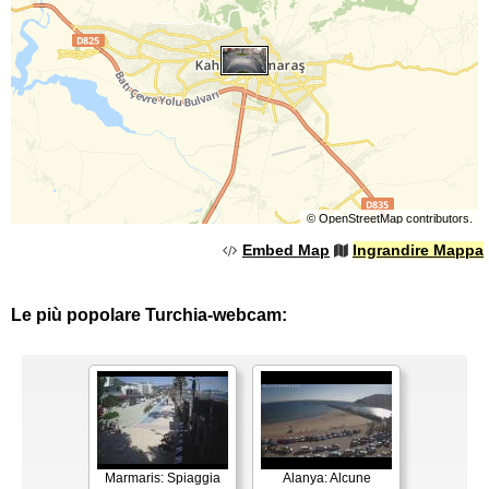
©
OpenStreetMap
contributors.
Embed Map
Ingrandire Mappa
Le più popolare Turchia-webcam:
Marmaris: Spiaggia
Alanya: Alcune