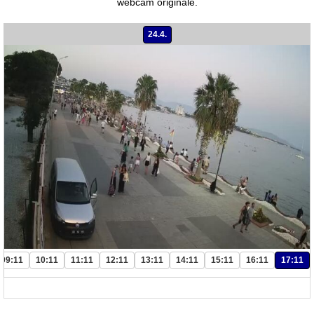
webcam originale.
24.4.
09:11
10:11
11:11
12:11
13:11
14:11
15:11
16:11
17:11