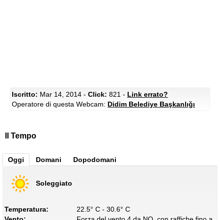
Iscritto:
Mar 14, 2014 -
Click:
821 -
Link errato?
Operatore di questa Webcam:
Didim Belediye Başkanlığı
Il Tempo
Oggi
Domani
Dopodomani
Soleggiato
Temperatura:
22.5° C - 30.6° C
Vento:
Forza del vento 4 da NO, con raffiche fino a