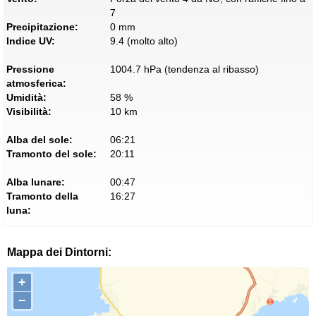
7
Precipitazione:
0 mm
Indice UV:
9.4 (molto alto)
Pressione
1004.7 hPa (tendenza al ribasso)
atmosferica:
Umidità:
58 %
Visibilità:
10 km
Alba del sole:
06:21
Tramonto del sole:
20:11
Alba lunare:
00:47
Tramonto della
16:27
luna:
Mappa dei Dintorni:
+
−