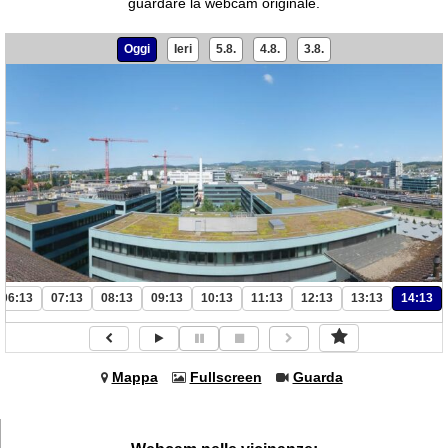
guardare la webcam originale.
Oggi
Ieri
5.8.
4.8.
3.8.
06:13
07:13
08:13
09:13
10:13
11:13
12:13
13:13
14:13
Mappa
Fullscreen
Guarda