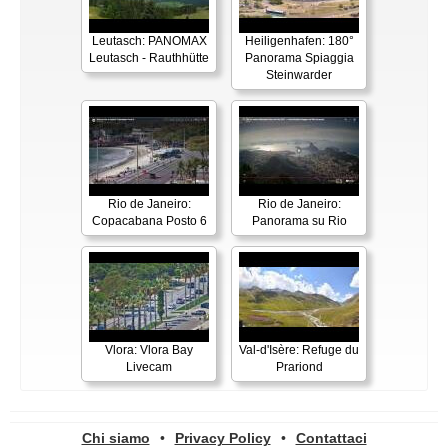
Leutasch: PANOMAX
Heiligenhafen: 180°
Leutasch - Rauthhütte
Panorama Spiaggia
Steinwarder
Rio de Janeiro:
Rio de Janeiro:
Copacabana Posto 6
Panorama su Rio
Vlora: Vlora Bay
Val-d'Isère: Refuge du
Livecam
Prariond
Chi siamo
•
Privacy Policy
•
Contattaci