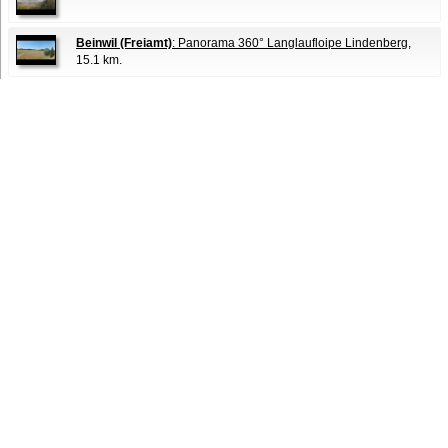
Beinwil (Freiamt)
: Panorama 360° Langlaufloipe Lindenberg
,
15.1 km.