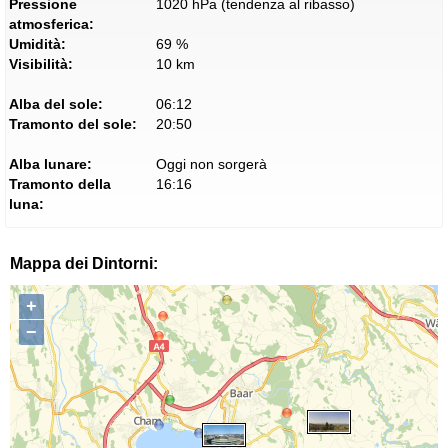
Pressione
1020 hPa (tendenza al ribasso)
atmosferica:
Umidità:
69 %
Visibilità:
10 km
Alba del sole:
06:12
Tramonto del sole:
20:50
Alba lunare:
Oggi non sorgerà
Tramonto della
16:16
luna:
Mappa dei Dintorni:
+
−