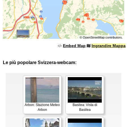
©
OpenStreetMap
contributors.
Embed Map
Ingrandire Mappa
Le più popolare Svizzera-webcam:
Arbon: Stazione Meteo
Basilea: Vista di
Arbon
Basilea