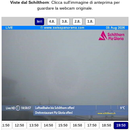
Viste dal Schilthorn
:
Clicca sull'immagine di anteprima per
guardare la webcam originale.
Ieri
4.8.
3.8.
2.8.
1.8.
11:50
12:50
13:50
14:50
15:50
16:50
17:50
18:50
19:50