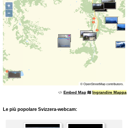
+
−
©
OpenStreetMap
contributors.
Embed Map
Ingrandire Mappa
Le più popolare Svizzera-webcam: