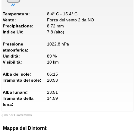
Temperatura:
8.4° C - 15.4° C
Vento:
Forza del vento 2 da NO
Precipitazione:
8.72 mm
Indice UV:
7.8 (alto)
Pressione
1022.8 hPa
atmosferica:
Umidità:
89 %
Visibilità:
10 km
Alba del sole:
06:15
Tramonto del sole:
20:53
Alba lunare:
23:51
Tramonto della
14:59
luna:
(Dati per Gimmelwald)
Mappa dei Dintorni: