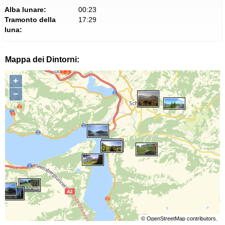
Alba lunare:
00:23
Tramonto della
17:29
luna:
Mappa dei Dintorni:
+
−
©
OpenStreetMap
contributors.