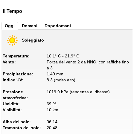
Il Tempo
Oggi
Domani
Dopodomani
Soleggiato
Temperatura:
10.1° C - 21.9° C
Vento:
Forza del vento 2 da NNO, con raffiche fino
a 3
Precipitazione:
1.49 mm
Indice UV:
8.3 (molto alto)
Pressione
1019.9 hPa (tendenza al ribasso)
atmosferica:
Umidità:
69 %
Visibilità:
10 km
Alba del sole:
06:14
Tramonto del sole:
20:48