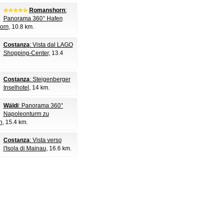
Romanshorn
:
Panorama 360° Hafen
orn
, 10.8 km.
Costanza
: Vista dal LAGO
Shopping-Center
, 13.4
Costanza
: Steigenberger
Inselhotel
, 14 km.
Wäldi
: Panorama 360°
Napoleonturm zu
n
, 15.4 km.
Costanza
: Vista verso
l'Isola di Mainau
, 16.6 km.