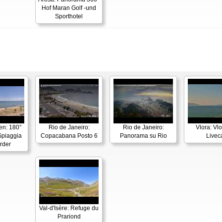
Hof Maran Golf -und
Sporthotel
en: 180°
Rio de Janeiro:
Rio de Janeiro:
Vlora: Vl
piaggia
Copacabana Posto 6
Panorama su Rio
Live
rder
Val-d'Isère: Refuge du
Prariond