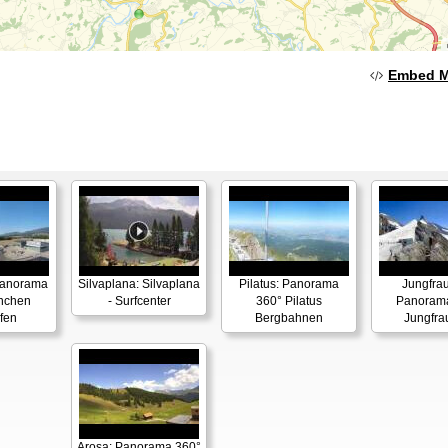
Embed 
Panorama
Silvaplana: Silvaplana
Pilatus: Panorama
Jungfrau
nchen
- Surfcenter
360° Pilatus
Panoram
fen
Bergbahnen
Jungfra
Arosa: Panorama 360°