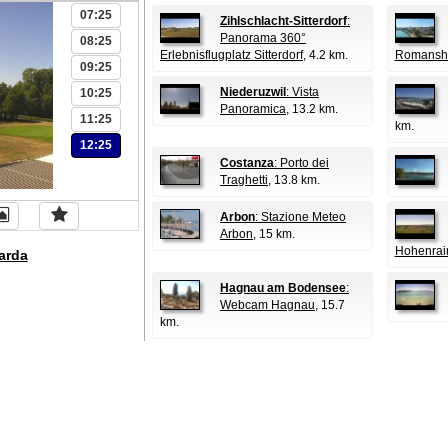
07:25
Zihlschlacht-Sitterdorf
:
Panorama 360°
08:25
Erlebnisflugplatz Sitterdorf
, 4.2 km.
Romansh
09:25
Niederuzwil
: Vista
10:25
Panoramica
, 13.2 km.
11:25
km.
12:25
Costanza
: Porto dei
Traghetti
, 13.8 km.
Arbon
: Stazione Meteo
Arbon
, 15 km.
Hohenrai
arda
Hagnau am Bodensee
:
Webcam Hagnau
, 15.7
km.