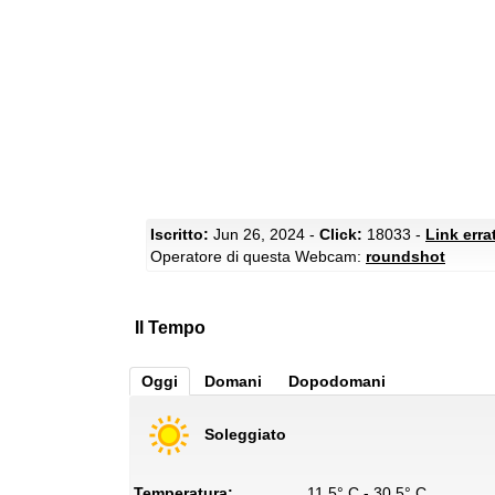
Iscritto:
Jun 26, 2024 -
Click:
18033 -
Link erra
Operatore di questa Webcam:
roundshot
Il Tempo
Oggi
Domani
Dopodomani
Soleggiato
Temperatura:
11.5° C - 30.5° C