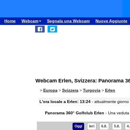
Home
Webcam
Segnala una Webcam
Nuove Aggiunte
Webcam Erlen, Svizzera: Panorama 36
>
Europa
>
Svizzera
>
Turgovia
>
Erlen
L'ora locale a Erlen: 13:24
- attualmente giorno 
Panorama 360° Golfclub Erlen
- Una veduta
Oggi
Ieri
6.8.
5.8.
4.