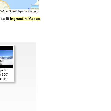
©
OpenStreetMap
contributors.
Map
Ingrandire Mappa
joch:
a 360°
ujoch