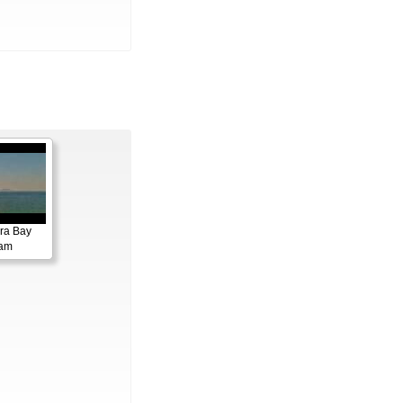
ora Bay
cam