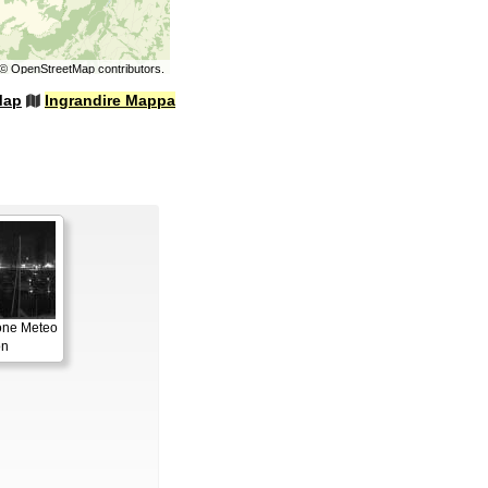
©
OpenStreetMap
contributors.
Map
Ingrandire Mappa
one Meteo
on