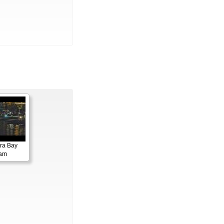
ora Bay
cam