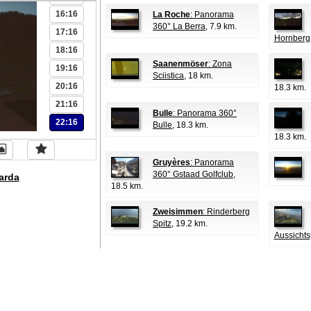
16:16
La Roche
: Panorama
360° La Berra
, 7.9 km.
17:16
Hornberg
18:16
Saanenmöser
: Zona
19:16
Sciistica
, 18 km.
20:16
18.3 km.
21:16
Bulle
: Panorama 360°
22:16
Bulle
, 18.3 km.
18.3 km.
Gruyères
: Panorama
360° Gstaad Golfclub
,
arda
18.5 km.
Zweisimmen
: Rinderberg
Spitz
, 19.2 km.
Aussichts