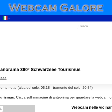
07:16
08:16
Panorama 360° Schwarzsee Tourismus
09:16
zsee
10:16
11:16
ente notte (alba del sole: 06:18 - tramonto del sole: 20:54)
12:16
ourismus
:
Clicca sull'immagine di anteprima per guardare la webcam or
13:16
14:16
Webcam nelle vicina
8.
15:16