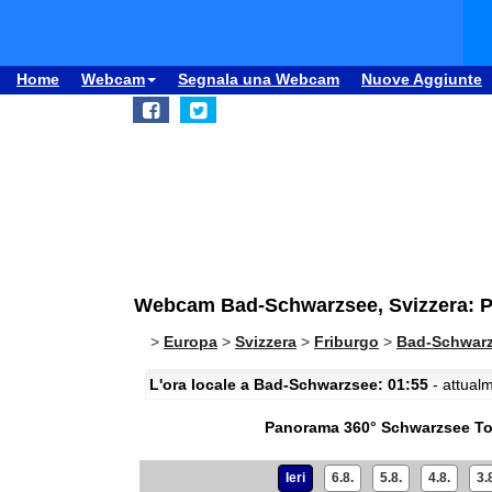
Home
Webcam
Segnala una Webcam
Nuove Aggiunte
Webcam Bad-Schwarzsee, Svizzera: 
>
Europa
>
Svizzera
>
Friburgo
>
Bad-Schwar
L'ora locale a Bad-Schwarzsee: 01:55
- attualm
Panorama 360° Schwarzsee T
Ieri
6.8.
5.8.
4.8.
3.