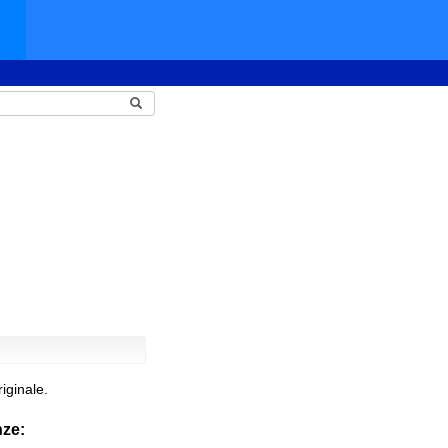
iginale.
nze: