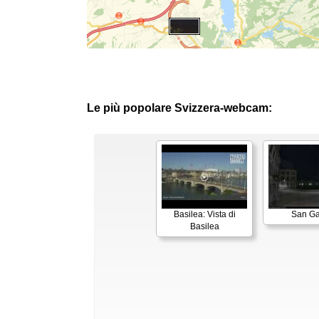
Le più popolare Svizzera-webcam:
Basilea: Vista di
San Ga
Basilea