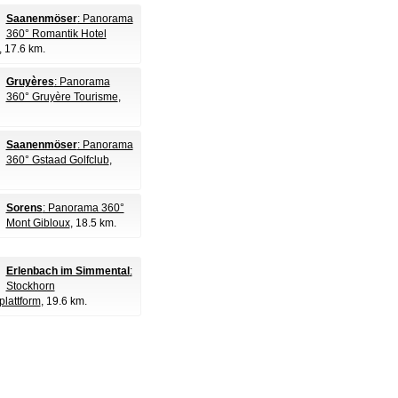
Saanenmöser
: Panorama
360° Romantik Hotel
, 17.6 km.
Gruyères
: Panorama
360° Gruyère Tourisme
,
Saanenmöser
: Panorama
360° Gstaad Golfclub
,
Sorens
: Panorama 360°
Mont Gibloux
, 18.5 km.
Erlenbach im Simmental
:
Stockhorn
plattform
, 19.6 km.