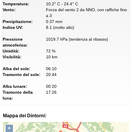
Temperatura:
10.2° C - 24.4° C
Vento:
Forza del vento 2 da NNO, con raffiche fino
a 3
Precipitazione:
0.37 mm
Indice UV:
8.1 (molto alto)
Pressione
1019.7 hPa (tendenza al ribasso)
atmosferica:
Umidità:
72 %
Visibilità:
10 km
Alba del sole:
06:10
Tramonto del sole:
20:44
Alba lunare:
00:20
Tramonto della
17:26
luna:
Mappa dei Dintorni:
+