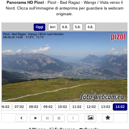
Panorama HD Pizol
- Pizol - Bad Ragaz - Wangs / Vista verso il
Nord.
Clicca sull'immagine di anteprima per guardare la webcam
originale.
Oggi
Ieri
6.8.
5.8.
4.8.
06:02
07:02
08:02
09:02
10:02
11:02
12:02
13:02
14:02