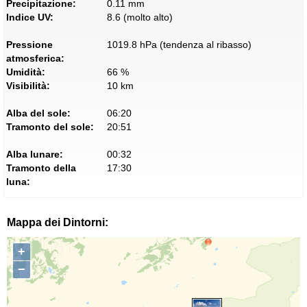
Precipitazione:
0.11 mm
Indice UV:
8.6 (molto alto)
Pressione
1019.8 hPa (tendenza al ribasso)
atmosferica:
Umidità:
66 %
Visibilità:
10 km
Alba del sole:
06:20
Tramonto del sole:
20:51
Alba lunare:
00:32
Tramonto della
17:30
luna:
Mappa dei Dintorni:
+
−