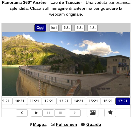
Panorama 360° Anzère - Lac de Tseuzier
- Una veduta panoramica
splendida.
Clicca sull'immagine di anteprima per guardare la
webcam originale.
Oggi
Ieri
6.8.
5.8.
4.8.
09:21
10:21
11:21
12:21
13:21
14:21
15:21
16:21
17:21
Mappa
Fullscreen
Guarda