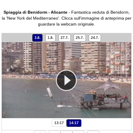
Spiaggia di Benidorm - Alicante
- Fantastica veduta di Benidorm,
la 'New York del Mediterraneo'.
Clicca sull'immagine di anteprima per
guardare la webcam originale.
3.8.
1.8.
27.7.
25.7.
24.7.
13:17
14:17