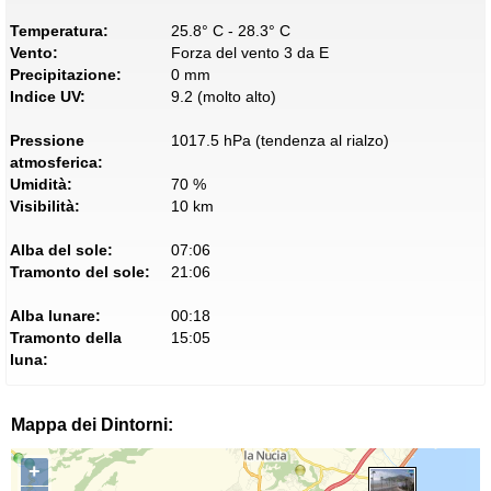
Temperatura:
25.8° C - 28.3° C
Vento:
Forza del vento 3 da E
Precipitazione:
0 mm
Indice UV:
9.2 (molto alto)
Pressione
1017.5 hPa (tendenza al rialzo)
atmosferica:
Umidità:
70 %
Visibilità:
10 km
Alba del sole:
07:06
Tramonto del sole:
21:06
Alba lunare:
00:18
Tramonto della
15:05
luna:
Mappa dei Dintorni:
+