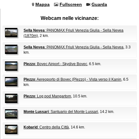
Mappa
Fullscreen
Guarda
Webcam nelle vicinanze:
Sella Nevea
: PANOMAX Friuli Venezia Giulia - Sella Nevea
(1870m)
, 2 km.
Sella Nevea
: PANOMAX Friuli Venezia Giulia - Sella Nevea
, 3.3
km.
Plezzo
: Bovec Airport - Skydive Bovec
, 6.5 km.
Plezzo
: Aereoporto di Bovec (Plezzo) - Vista verso il Kanin
, 6.5
km.
Plezzo
: Log pod Mangartom
, 10.5 km.
Monte Lussari
: Santuario del Monte Lussari
, 14.2 km.
Kobarid
: Centro della Città
, 14.6 km.