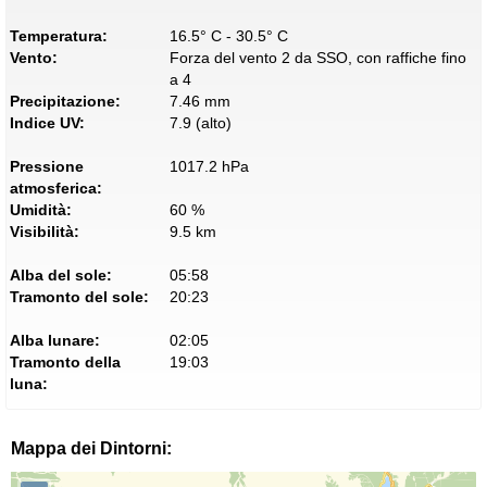
Temperatura:
16.5° C - 30.5° C
Vento:
Forza del vento 2 da SSO, con raffiche fino
a 4
Precipitazione:
7.46 mm
Indice UV:
7.9 (alto)
Pressione
1017.2 hPa
atmosferica:
Umidità:
60 %
Visibilità:
9.5 km
Alba del sole:
05:58
Tramonto del sole:
20:23
Alba lunare:
02:05
Tramonto della
19:03
luna:
Mappa dei Dintorni: