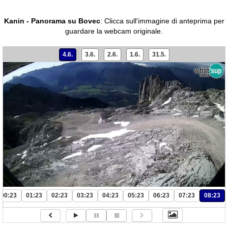
Kanin - Panorama su Bovec
:
Clicca sull'immagine di anteprima per
guardare la webcam originale.
4.6.
3.6.
2.6.
1.6.
31.5.
00:23
01:23
02:23
03:23
04:23
05:23
06:23
07:23
08:23