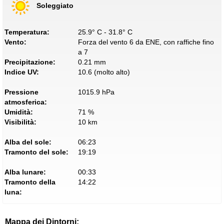
Soleggiato
Temperatura:
25.9° C - 31.8° C
Vento:
Forza del vento 6 da ENE, con raffiche fino
a 7
Precipitazione:
0.21 mm
Indice UV:
10.6 (molto alto)
Pressione
1015.9 hPa
atmosferica:
Umidità:
71 %
Visibilità:
10 km
Alba del sole:
06:23
Tramonto del sole:
19:19
Alba lunare:
00:33
Tramonto della
14:22
luna:
Mappa dei Dintorni: