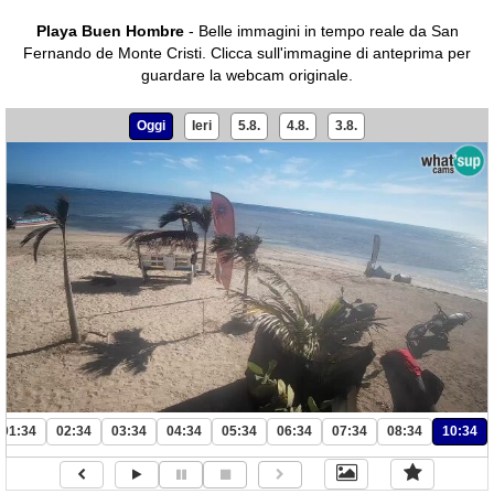
Playa Buen Hombre
- Belle immagini in tempo reale da San
Fernando de Monte Cristi.
Clicca sull'immagine di anteprima per
guardare la webcam originale.
Oggi
Ieri
5.8.
4.8.
3.8.
01:34
02:34
03:34
04:34
05:34
06:34
07:34
08:34
10:34