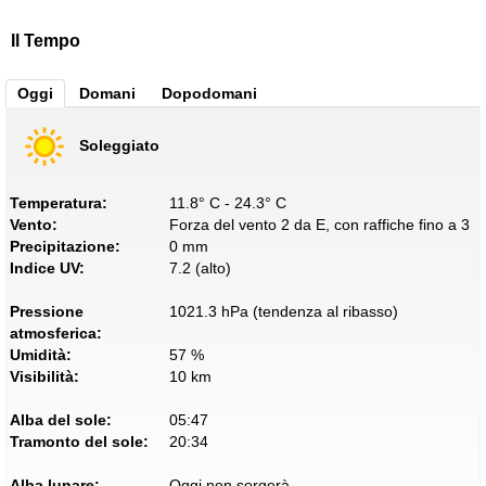
Il Tempo
Oggi
Domani
Dopodomani
Soleggiato
Temperatura:
11.8° C - 24.3° C
Vento:
Forza del vento 2 da E, con raffiche fino a 3
Precipitazione:
0 mm
Indice UV:
7.2 (alto)
Pressione
1021.3 hPa (tendenza al ribasso)
atmosferica:
Umidità:
57 %
Visibilità:
10 km
Alba del sole:
05:47
Tramonto del sole:
20:34
Alba lunare:
Oggi non sorgerà