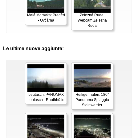
Malá Morávka: Praděd
Zelezná Ruda:
- Ovčárna
Webcam Zelezná
Ruda
Le ultime nuove aggiunte:
Leutasch: PANOMAX
Heiligenhafen: 180°
Leutasch - Rauthhütte
Panorama Spiaggia
Steinwarder