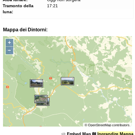
Tramonto della
17:21
luna:
Mappa dei Dintorni:
+
−
©
OpenStreetMap
contributors.
Embed Map
Ingrandire Mappa