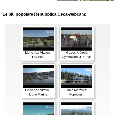
Le più popolare Repubblica Ceca-webcam:
Lipno nad Vltavou:
Hradec Králové:
Fox Park
Gymnazium J. K. Tyla
Lipno nad Vltavou:
Malá Morávka:
Lipno Marina
Kopřivná II