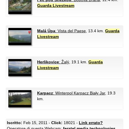
Guarda Livestream
Malá Úpa
: Vista del Paese
, 13.4 km.
Guarda
Livestream
Herlikovice
: Žalý
, 19.1 km.
Guarda
Livestream
Karpacz
: Winterpol Karpacz Biały Jar
, 19.3
km.
Iscritto:
Feb 15, 2011 -
Click:
18021 -
Link errato?
Operatore di questa Webcam:
feratel media technologies