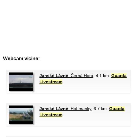
Webcam vicine:
Janské Lázně
: Černá Hora
, 4.1 km.
Guarda
Livestream
Janské Lázně
: Hoffmanky
, 6.7 km.
Guarda
Livestream