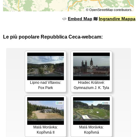
©
OpenStreetMap
contributors.
Embed Map
Ingrandire Mappa
Le più popolare Repubblica Ceca-webcam:
Lipno nad Vltavou:
Hradec Králové:
Fox Park
Gymnazium J. K. Tyla
Malá Morávka:
Malá Morávka:
Kopřivná II
Kopřivná