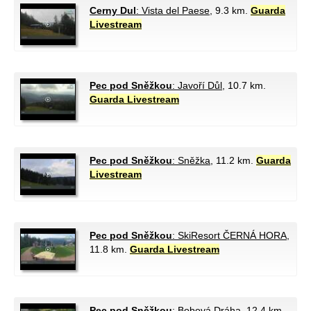
Cerny Dul
: Vista del Paese
, 9.3 km.
Guarda
Livestream
Pec pod Sněžkou
: Javoří Důl
, 10.7 km.
Guarda Livestream
Pec pod Sněžkou
: Sněžka
, 11.2 km.
Guarda
Livestream
Pec pod Sněžkou
: SkiResort ČERNÁ HORA
,
11.8 km.
Guarda Livestream
Pec pod Sněžkou
: Bobová Dráha
, 12.4 km.