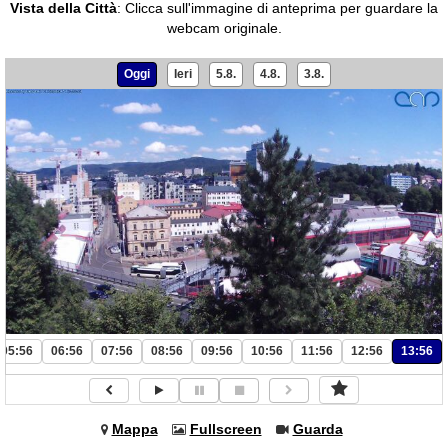
Vista della Città
:
Clicca sull'immagine di anteprima per guardare la
webcam originale.
Oggi
Ieri
5.8.
4.8.
3.8.
05:56
06:56
07:56
08:56
09:56
10:56
11:56
12:56
13:56
Mappa
Fullscreen
Guarda