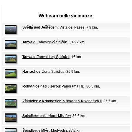
Webcam nelle vicinanze:
Světlá pod Ještědem
: Vista del Paese
, 7.9 km.
Tanvald
: Tanvaldský Špičák 1
, 15.2 km.
Tanvald
: Tanvaldský Špičák II
, 16 km.
Harrachov
: Zona Sciistica
, 25.9 km.
Rokytnice nad Jizerou
: Panorama HD
, 30.5 km.
Vítkovice v Krkonosích
: Vítkovice v Krkonoších II
, 35.6 km.
Spindlermühle
: Horní Mísečky
, 36.6 km.
Špindleruv Mlýn
: Medvědín
, 37.2 km.