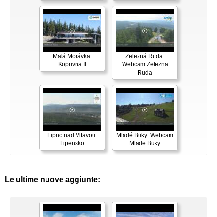
Malá Morávka:
Zelezná Ruda:
Kopřivná II
Webcam Zelezná
Ruda
Lipno nad Vltavou:
Mladé Buky: Webcam
Lipensko
Mlade Buky
Le ultime nuove aggiunte: