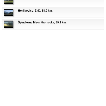
Herlikovice
: Žalý
, 38.5 km.
Špindleruv Mlýn
: Hromovka
, 39.1 km.