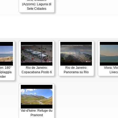
(Azzorre): Laguna di
Sete Cidades
en: 180°
Rio de Janeiro:
Rio de Janeiro:
Vlora: Vl
piaggia
Copacabana Posto 6
Panorama su Rio
Live
rder
Val-d'Isère: Refuge du
Prariond