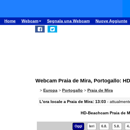
Home
Webcam
Segnala una Webcam
Nuove Aggiunte
Webcam Praia de Mira, Portogallo: H
>
Europa
>
Portogallo
>
Praia de Mira
L'ora locale a Praia de Mira: 13:03
- attualmente
HD-Beachcam Praia de M
Oggi
Ieri
6.8.
5.8.
4.