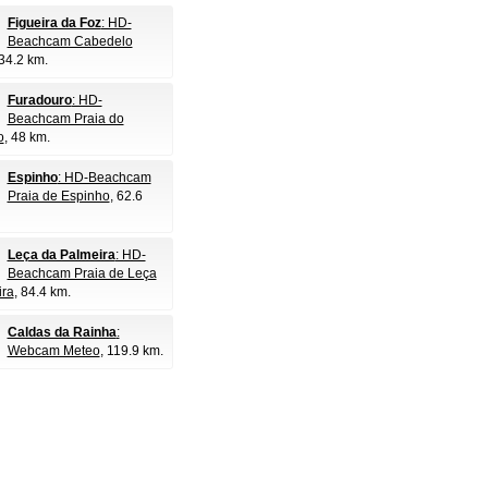
Figueira da Foz
: HD-
Beachcam Cabedelo
 34.2 km.
Furadouro
: HD-
Beachcam Praia do
o
, 48 km.
Espinho
: HD-Beachcam
Praia de Espinho
, 62.6
Leça da Palmeira
: HD-
Beachcam Praia de Leça
ira
, 84.4 km.
Caldas da Rainha
:
Webcam Meteo
, 119.9 km.