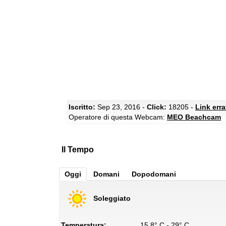
Iscritto:
Sep 23, 2016 -
Click:
18205 -
Link err
Operatore di questa Webcam:
MEO Beachcam
Il Tempo
Oggi
Domani
Dopodomani
Soleggiato
Temperatura:
15.8° C - 29° C