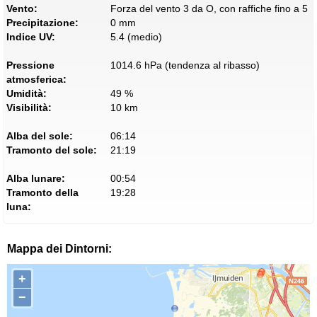
Vento:
Forza del vento 3 da O, con raffiche fino a 5
Precipitazione:
0 mm
Indice UV:
5.4 (medio)
Pressione
1014.6 hPa (tendenza al ribasso)
atmosferica:
Umidità:
49 %
Visibilità:
10 km
Alba del sole:
06:14
Tramonto del sole:
21:19
Alba lunare:
00:54
Tramonto della
19:28
luna:
Mappa dei Dintorni:
+
−