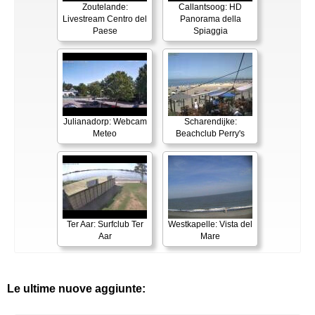
Zoutelande:
Callantsoog: HD
Livestream Centro del
Panorama della
Paese
Spiaggia
Julianadorp: Webcam
Scharendijke:
Meteo
Beachclub Perry's
Ter Aar: Surfclub Ter
Westkapelle: Vista del
Aar
Mare
Le ultime nuove aggiunte: