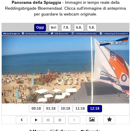
Panorama della Spiaggia
- Immagini in tempo reale della
Reddingsbrigade Bloemendaal.
Clicca sull'immagine di anteprima
per guardare la webcam originale.
Oggi
Ieri
7.8.
6.8.
5.8.
00:18
01:18
10:18
11:18
12:18