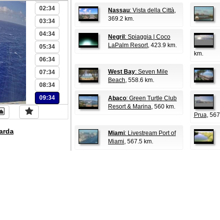
02:34
Nassau
: Vista della Città
,
369.2 km.
03:34
04:34
Negril
: Spiaggia | Coco
LaPalm Resort
, 423.9 km.
05:34
km.
06:34
West Bay
: Seven Mile
07:34
Beach
, 558.6 km.
08:34
09:34
Abaco
: Green Turtle Club
Resort & Marina
, 560 km.
Prua
, 567
arda
Miami
: Livestream Port of
Miami
, 567.5 km.