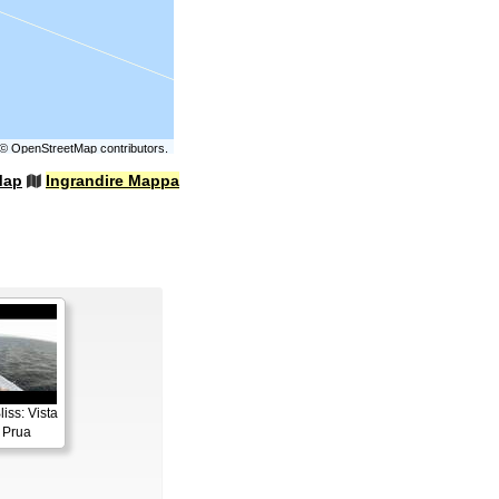
©
OpenStreetMap
contributors.
Map
Ingrandire Mappa
iss: Vista
 Prua