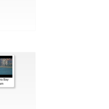
ora Bay
cam