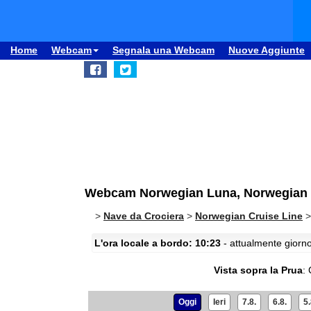
Home
Webcam
Segnala una Webcam
Nuove Aggiunte
Webcam Norwegian Luna, Norwegian Cr
>
Nave da Crociera
>
Norwegian Cruise Line
L'ora locale a bordo: 10:23
- attualmente giorno
Vista sopra la Prua
:
Oggi
Ieri
7.8.
6.8.
5.