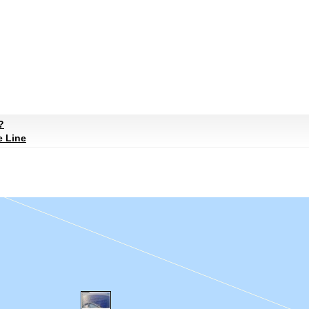
?
e Line