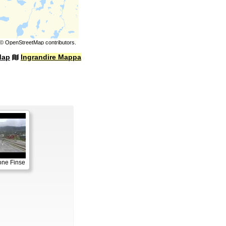
©
OpenStreetMap
contributors.
Map
Ingrandire Mappa
one Finse