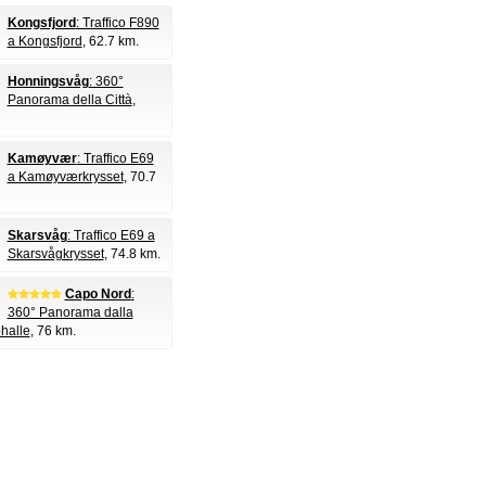
Kongsfjord
: Traffico F890
a Kongsfjord
, 62.7 km.
Honningsvåg
: 360°
Panorama della Città
,
Kamøyvær
: Traffico E69
a Kamøyværkrysset
, 70.7
Skarsvåg
: Traffico E69 a
Skarsvågkrysset
, 74.8 km.
Capo Nord
:
360° Panorama dalla
halle
, 76 km.