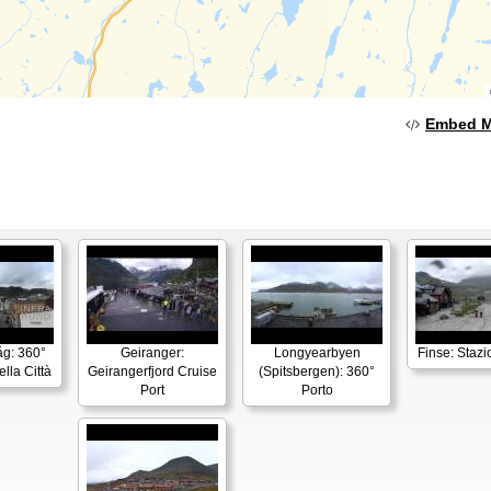
Embed 
g: 360°
Geiranger:
Longyearbyen
Finse: Stazi
lla Città
Geirangerfjord Cruise
(Spitsbergen): 360°
Port
Porto