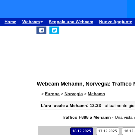
Home
Webcam
Segnala una Webcam
Nuove Aggiunte
Webcam Mehamn, Norvegia: Traffico
>
Europa
>
Norvegia
>
Mehamn
L'ora locale a Mehamn: 12:33
- attualmente gior
Traffico F888 a Mehamn
- Una vista
18.12.2025
17.12.2025
16.12