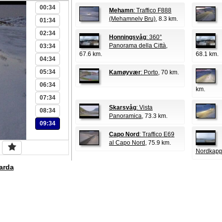
00:34
Mehamn
: Traffico F888
(Mehamnelv Bru)
, 8.3 km.
01:34
02:34
Honningsvåg
: 360°
Panorama della Città
,
03:34
67.6 km.
68.1 km.
04:34
05:34
Kamøyvær
: Porto
, 70 km.
06:34
km.
07:34
Skarsvåg
: Vista
08:34
Panoramica
, 73.3 km.
09:34
Capo Nord
: Traffico E69
al Capo Nord
, 75.9 km.
Nordkapp
arda