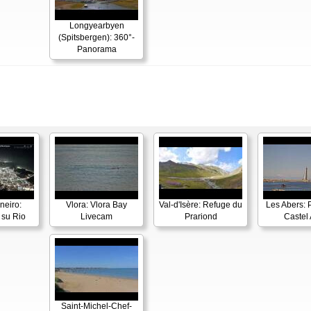
Longyearbyen
(Spitsbergen): 360°-
Panorama
neiro:
Vlora: Vlora Bay
Val-d'Isère: Refuge du
Les Abers: 
su Rio
Livecam
Prariond
Castel 
Saint-Michel-Chef-