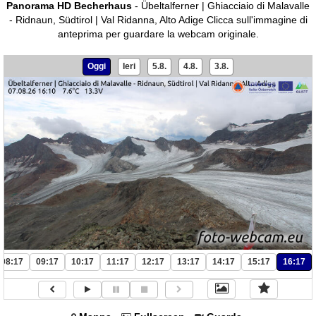
Panorama HD Becherhaus
- Übeltalferner | Ghiacciaio di Malavalle
- Ridnaun, Südtirol | Val Ridanna, Alto Adige
Clicca sull'immagine di
anteprima per guardare la webcam originale.
Oggi
Ieri
5.8.
4.8.
3.8.
08:17
09:17
10:17
11:17
12:17
13:17
14:17
15:17
16:17