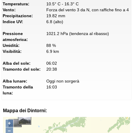
Temperatura:
10.5° C - 16.3° C
Vento:
Forza del vento 3 da N, con raffiche fino a 4
Precipitazione:
19.82 mm
Indice UV:
6.8 (alto)
Pressione
1021.2 hPa (tendenza al ribasso)
atmosferica:
Umidità:
88 %
Visibilità:
6.9 km
Alba del sole:
06:02
Tramonto del sole:
20:38
Alba lunare:
Oggi non sorgerà
Tramonto della
16:03
luna:
Mappa dei Dintorni:
+
−