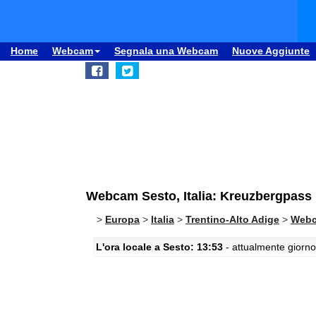
Home
Webcam
Segnala una Webcam
Nuove Aggiunte
Webcam Sesto, Italia: Kreuzbergpass
>
Europa
>
Italia
>
Trentino-Alto Adige
>
Webc
L'ora locale a Sesto: 13:53
- attualmente giorno 