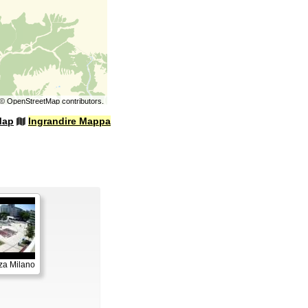
©
OpenStreetMap
contributors.
Map
Ingrandire Mappa
za Milano