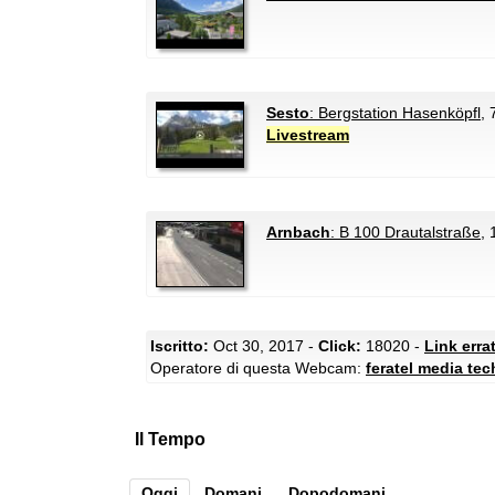
Sesto
: Bergstation Hasenköpfl
,
Livestream
Arnbach
: B 100 Drautalstraße
, 
Iscritto:
Oct 30, 2017 -
Click:
18020 -
Link erra
Operatore di questa Webcam:
feratel media te
Il Tempo
Oggi
Domani
Dopodomani