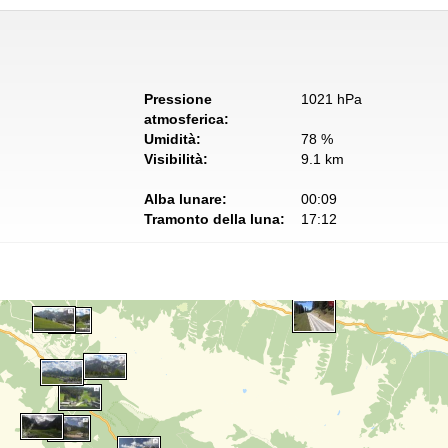
Pressione
1021 hPa
atmosferica:
Umidità:
78 %
Visibilità:
9.1 km
Alba lunare:
00:09
Tramonto della luna:
17:12