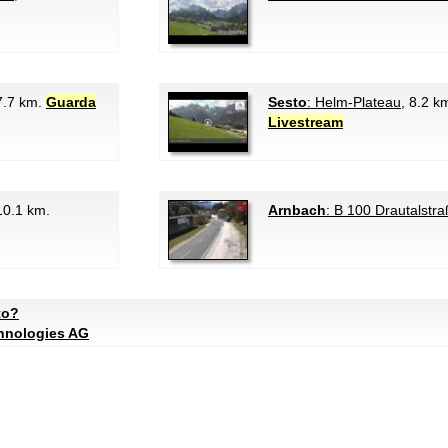
 7.7 km.
Guarda
Sesto
: Helm-Plateau
, 8.2 k
Livestream
10.1 km.
Arnbach
: B 100 Drautalstr
to?
chnologies AG