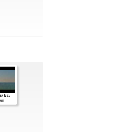
ora Bay
cam