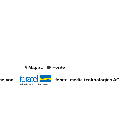
Mappa
Fonte
one con:
feratel media technologies AG