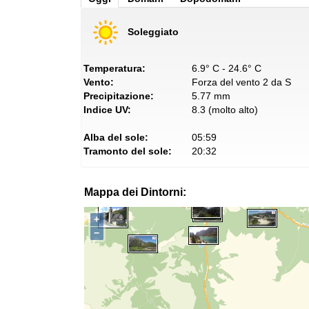
Soleggiato
Temperatura:
6.9° C - 24.6° C
Vento:
Forza del vento 2 da S
Precipitazione:
5.77 mm
Indice UV:
8.3 (molto alto)
Alba del sole:
05:59
Tramonto del sole:
20:32
Mappa dei Dintorni:
+
−