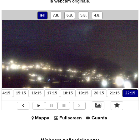
la webcam originale.
Ieri
7.8.
6.8.
5.8.
4.8.
14:15
15:15
16:15
17:15
18:15
19:15
20:15
21:15
22:15
Mappa
Fullscreen
Guarda