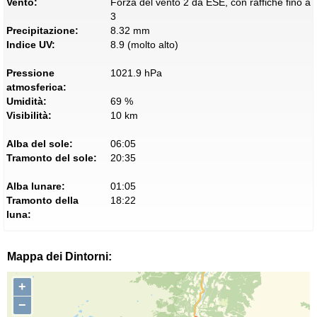
Vento:
Forza del vento 2 da ESE, con raffiche fino a
3
Precipitazione:
8.32 mm
Indice UV:
8.9 (molto alto)
Pressione
1021.9 hPa
atmosferica:
Umidità:
69 %
Visibilità:
10 km
Alba del sole:
06:05
Tramonto del sole:
20:35
Alba lunare:
01:05
Tramonto della
18:22
luna:
Mappa dei Dintorni:
+
−