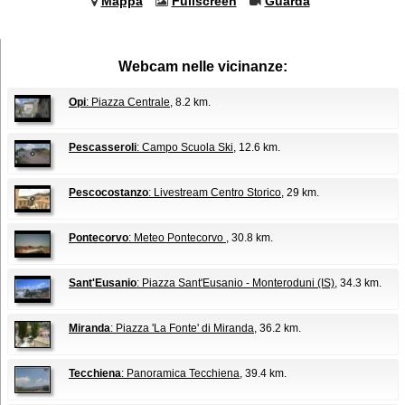
Mappa
Fullscreen
Guarda
Webcam nelle vicinanze:
Opi
: Piazza Centrale
, 8.2 km.
Pescasseroli
: Campo Scuola Ski
, 12.6 km.
Pescocostanzo
: Livestream Centro Storico
, 29 km.
Pontecorvo
: Meteo Pontecorvo
, 30.8 km.
Sant'Eusanio
: Piazza Sant'Eusanio - Monteroduni (IS)
, 34.3 km.
Miranda
: Piazza 'La Fonte' di Miranda
, 36.2 km.
Tecchiena
: Panoramica Tecchiena
, 39.4 km.