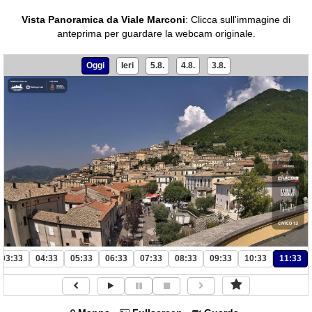
Vista Panoramica da Viale Marconi
:
Clicca sull'immagine di
anteprima per guardare la webcam originale.
Oggi
Ieri
5.8.
4.8.
3.8.
03:33
04:33
05:33
06:33
07:33
08:33
09:33
10:33
11:33