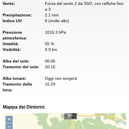
Vento:
Forza del vento 2 da SSO, con raffiche fino
a 3
Precipitazione:
2.1 mm
Indice UV:
8 (molto alto)
Pressione
1015.3 hPa
atmosferica:
Umidità:
55 %
Visibilità:
9.9 km
Alba del sole:
06:05
Tramonto del sole:
20:15
Alba lunare:
Oggi non sorgerà
Tramonto della
15:29
luna:
Mappa dei Dintorni:
+
−