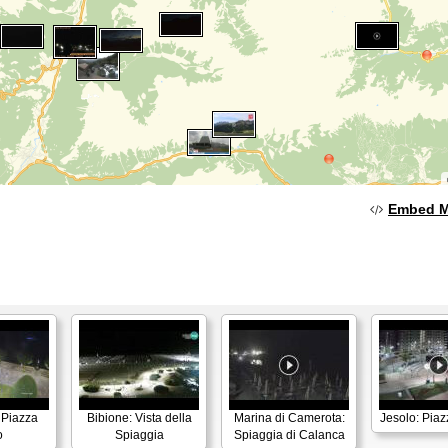
Embed 
 Piazza
Bibione: Vista della
Marina di Camerota:
Jesolo: Piaz
o
Spiaggia
Spiaggia di Calanca