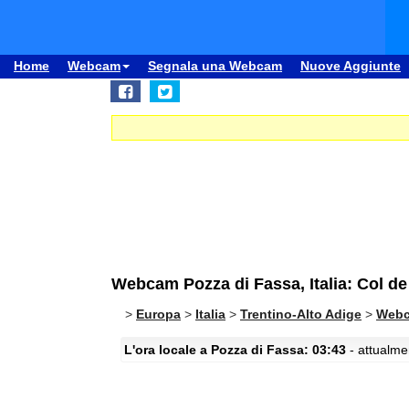
Home
Webcam
Segnala una Webcam
Nuove Aggiunte
Webcam Pozza di Fassa, Italia: Col de
>
Europa
>
Italia
>
Trentino-Alto Adige
>
Webc
L'ora locale a Pozza di Fassa: 03:43
- attualmen