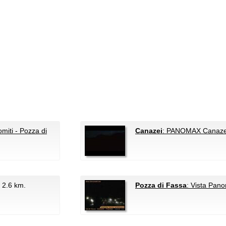
iti - Pozza di
Canazei
: PANOMAX Canaze
, 2.6 km.
Pozza di Fassa
: Vista Pan