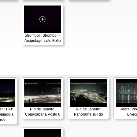
Stromboli: Stromboli -
Arcipelago Isole Eolie
en: 180°
Rio de Janeiro:
Rio de Janeiro:
Vlora: Vl
piaggia
Copacabana Posto 6
Panorama su Rio
Live
rder