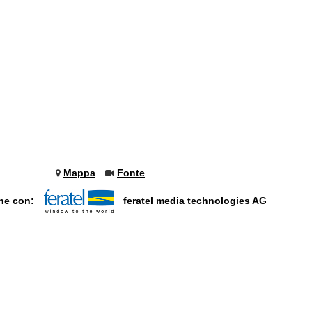
Mappa
Fonte
one con:
feratel media technologies AG