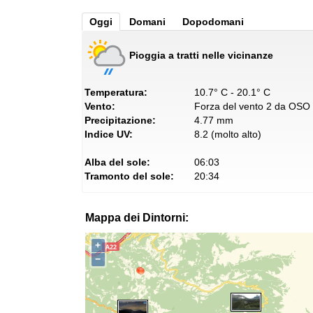
Oggi
Domani
Dopodomani
Pioggia a tratti nelle vicinanze
Temperatura:
10.7° C - 20.1° C
Vento:
Forza del vento 2 da OSO
Precipitazione:
4.77 mm
Indice UV:
8.2 (molto alto)
Alba del sole:
06:03
Tramonto del sole:
20:34
Mappa dei Dintorni:
+
−