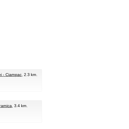
i - Ciampac
, 2.3 km.
oramica
, 3.4 km.