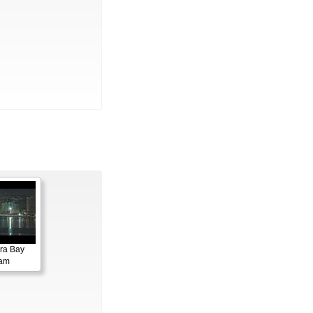
ora Bay
cam