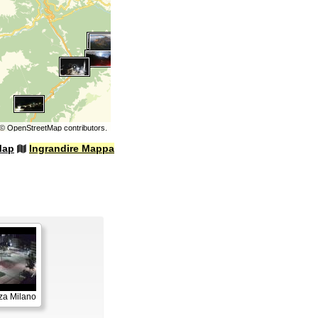
©
OpenStreetMap
contributors.
Map
Ingrandire Mappa
za Milano