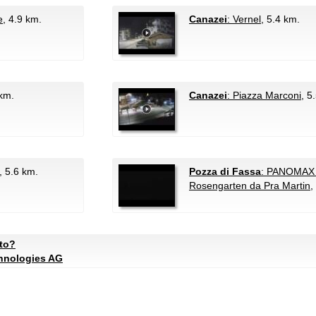
e
, 4.9 km.
Canazei
: Vernel
, 5.4 km.
 km.
Canazei
: Piazza Marconi
, 5
, 5.6 km.
Pozza di Fassa
: PANOMAX C
Rosengarten da Pra Martin
,
ato?
chnologies AG