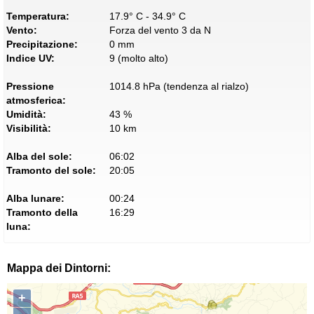
Temperatura:
17.9° C - 34.9° C
Vento:
Forza del vento 3 da N
Precipitazione:
0 mm
Indice UV:
9 (molto alto)
Pressione
1014.8 hPa (tendenza al rialzo)
atmosferica:
Umidità:
43 %
Visibilità:
10 km
Alba del sole:
06:02
Tramonto del sole:
20:05
Alba lunare:
00:24
Tramonto della
16:29
luna:
Mappa dei Dintorni:
+