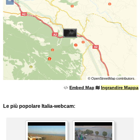
−
©
OpenStreetMap
contributors.
Embed Map
Ingrandire Mappa
Le più popolare Italia-webcam: