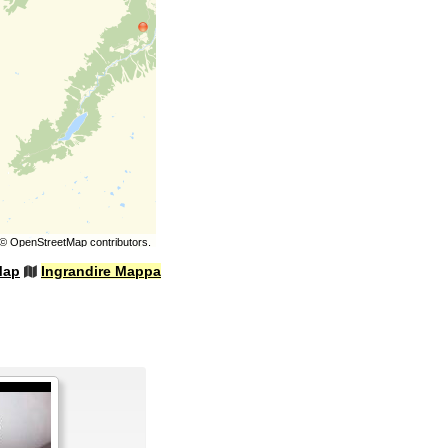
©
OpenStreetMap
contributors.
Map
Ingrandire Mappa