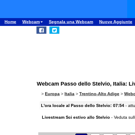
Home
Webcam
Segnala una Webcam
Nuove Aggiunte
Webcam Passo dello Stelvio, Italia: Li
>
Europa
>
Italia
>
Trentino-Alto Adige
>
Webc
L'ora locale al Passo dello Stelvio: 07:54
- att
Livestream Sci estivo allo Stelvio
- Veduta sull