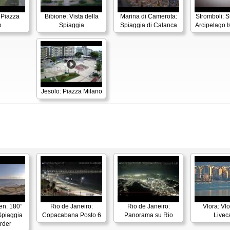
 Piazza
Bibione: Vista della
Marina di Camerota:
Stromboli: S
o
Spiaggia
Spiaggia di Calanca
Arcipelago I
Jesolo: Piazza Milano
en: 180°
Rio de Janeiro:
Rio de Janeiro:
Vlora: Vl
piaggia
Copacabana Posto 6
Panorama su Rio
Live
rder