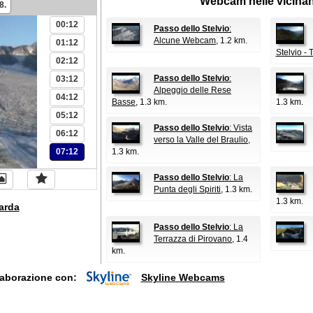
Webcam nelle vicina
8.
00:12
Passo dello Stelvio
:
Alcune Webcam
, 1.2 km.
01:12
Stelvio - 
02:12
Passo dello Stelvio
:
03:12
Alpeggio delle Rese
04:12
Basse
, 1.3 km.
1.3 km.
05:12
Passo dello Stelvio
: Vista
06:12
verso la Valle del Braulio
,
07:12
1.3 km.
Passo dello Stelvio
: La
Punta degli Spiriti
, 1.3 km.
1.3 km.
arda
Passo dello Stelvio
: La
Terrazza di Pirovano
, 1.4
km.
laborazione con:
Skyline Webcams