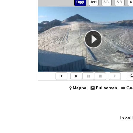
Oggi
Ieri
6.8.
5.8.
4.
Mappa
Fullscreen
Gu
In col