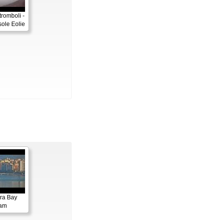
tromboli -
sole Eolie
ora Bay
cam