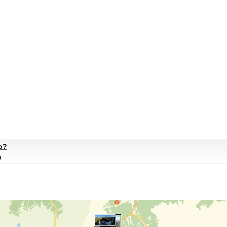
to?
s