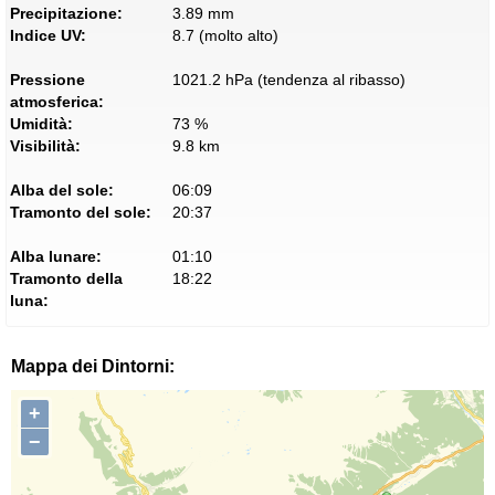
Precipitazione:
3.89 mm
Indice UV:
8.7 (molto alto)
Pressione
1021.2 hPa (tendenza al ribasso)
atmosferica:
Umidità:
73 %
Visibilità:
9.8 km
Alba del sole:
06:09
Tramonto del sole:
20:37
Alba lunare:
01:10
Tramonto della
18:22
luna:
Mappa dei Dintorni:
+
−