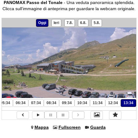
PANOMAX Passo del Tonale
- Una veduta panoramica splendida.
Clicca sull'immagine di anteprima per guardare la webcam originale.
Oggi
Ieri
7.8.
6.8.
5.8.
05:34
06:34
07:34
08:34
09:34
10:34
11:34
12:34
13:34
Mappa
Fullscreen
Guarda