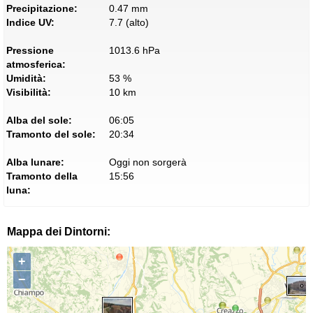
Precipitazione:
0.47 mm
Indice UV:
7.7 (alto)
Pressione
1013.6 hPa
atmosferica:
Umidità:
53 %
Visibilità:
10 km
Alba del sole:
06:05
Tramonto del sole:
20:34
Alba lunare:
Oggi non sorgerà
Tramonto della
15:56
luna:
Mappa dei Dintorni:
+
−