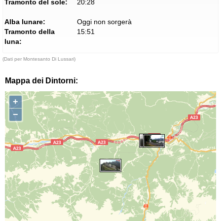
Tramonto del sole:
20:28
Alba lunare:
Oggi non sorgerà
Tramonto della
15:51
luna:
(Dati per Montesanto Di Lussari)
Mappa dei Dintorni:
+
−