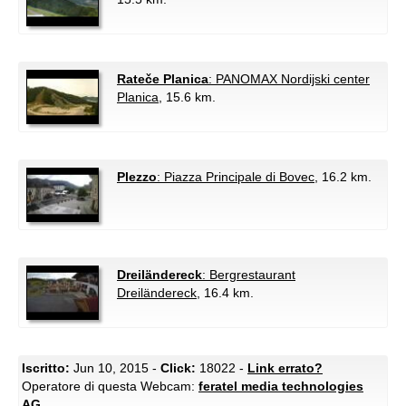
Rateče Planica
: PANOMAX Nordijski center
Planica
, 15.6 km.
Plezzo
: Piazza Principale di Bovec
, 16.2 km.
Dreiländereck
: Bergrestaurant
Dreiländereck
, 16.4 km.
Iscritto:
Jun 10, 2015 -
Click:
18022 -
Link errato?
Operatore di questa Webcam:
feratel media technologies
AG