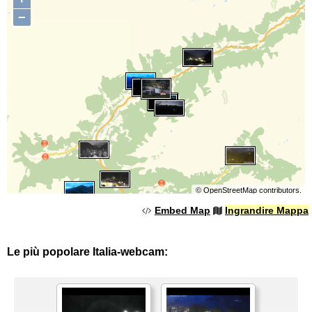
−
©
OpenStreetMap
contributors.
Embed Map
Ingrandire Mappa
Le più popolare Italia-webcam: