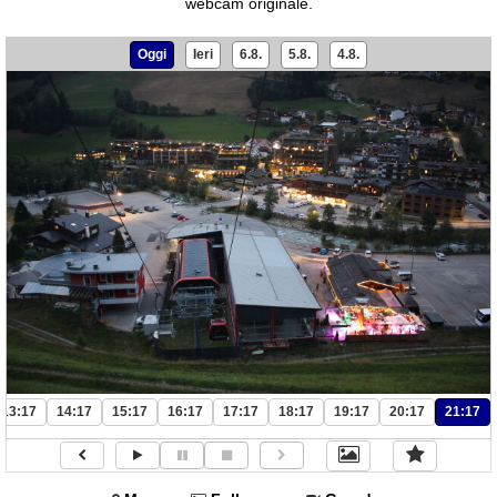
webcam originale.
Oggi
Ieri
6.8.
5.8.
4.8.
13:17
14:17
15:17
16:17
17:17
18:17
19:17
20:17
21:17