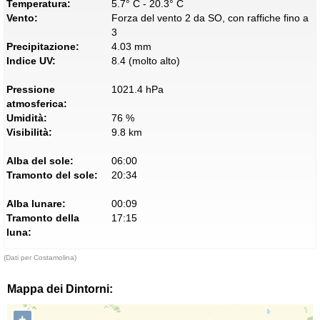
Temperatura:
5.7° C - 20.3° C
Vento:
Forza del vento 2 da SO, con raffiche fino a
3
Precipitazione:
4.03 mm
Indice UV:
8.4 (molto alto)
Pressione
1021.4 hPa
atmosferica:
Umidità:
76 %
Visibilità:
9.8 km
Alba del sole:
06:00
Tramonto del sole:
20:34
Alba lunare:
00:09
Tramonto della
17:15
luna:
(Dati per Costamolina)
Mappa dei Dintorni:
+