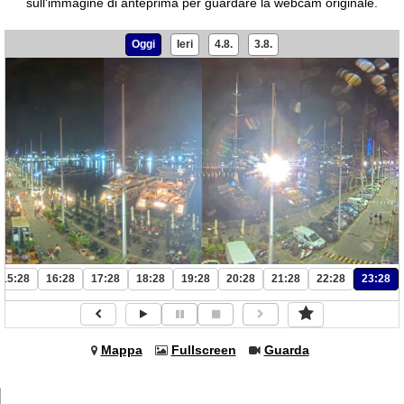
sull'immagine di anteprima per guardare la webcam originale.
Oggi
Ieri
4.8.
3.8.
15:28
16:28
17:28
18:28
19:28
20:28
21:28
22:28
23:28
Mappa
Fullscreen
Guarda