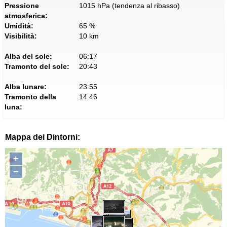
Pressione
1015 hPa (tendenza al ribasso)
atmosferica:
Umidità:
65 %
Visibilità:
10 km
Alba del sole:
06:17
Tramonto del sole:
20:43
Alba lunare:
23:55
Tramonto della
14:46
luna:
Mappa dei Dintorni:
+
−