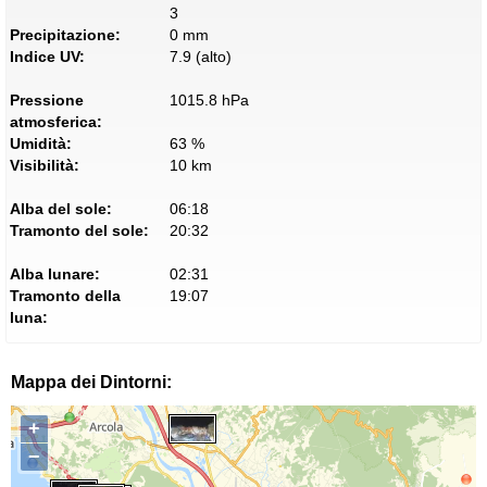
3
Precipitazione:
0 mm
Indice UV:
7.9 (alto)
Pressione
1015.8 hPa
atmosferica:
Umidità:
63 %
Visibilità:
10 km
Alba del sole:
06:18
Tramonto del sole:
20:32
Alba lunare:
02:31
Tramonto della
19:07
luna:
Mappa dei Dintorni:
+
−