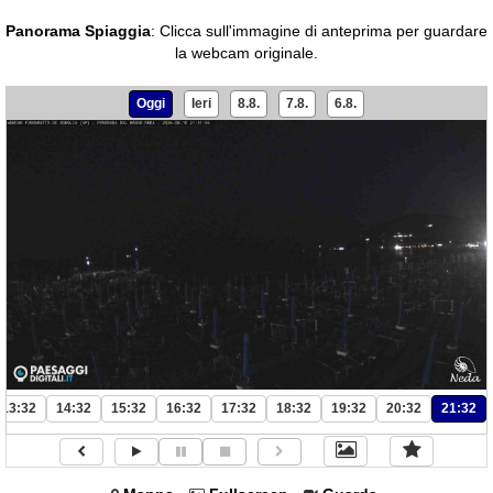
Panorama Spiaggia
:
Clicca sull'immagine di anteprima per guardare
la webcam originale.
Oggi
Ieri
8.8.
7.8.
6.8.
13:32
14:32
15:32
16:32
17:32
18:32
19:32
20:32
21:32