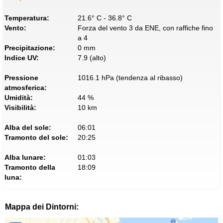
Temperatura:
21.6° C - 36.8° C
Vento:
Forza del vento 3 da ENE, con raffiche fino
a 4
Precipitazione:
0 mm
Indice UV:
7.9 (alto)
Pressione
1016.1 hPa (tendenza al ribasso)
atmosferica:
Umidità:
44 %
Visibilità:
10 km
Alba del sole:
06:01
Tramonto del sole:
20:25
Alba lunare:
01:03
Tramonto della
18:09
luna:
Mappa dei Dintorni: