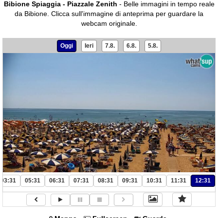
Bibione Spiaggia - Piazzale Zenith
- Belle immagini in tempo reale
da Bibione.
Clicca sull'immagine di anteprima per guardare la
webcam originale.
Oggi
Ieri
7.8.
6.8.
5.8.
03:31
05:31
06:31
07:31
08:31
09:31
10:31
11:31
12:31