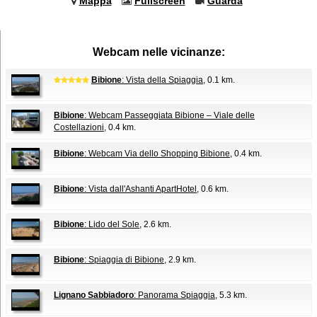
Mappa
Fullscreen
Guarda
Webcam nelle vicinanze:
Bibione
: Vista della Spiaggia
, 0.1 km.
Bibione
: Webcam Passeggiata Bibione – Viale delle
Costellazioni
, 0.4 km.
Bibione
: Webcam Via dello Shopping Bibione
, 0.4 km.
Bibione
: Vista dall'Ashanti ApartHotel
, 0.6 km.
Bibione
: Lido del Sole
, 2.6 km.
Bibione
: Spiaggia di Bibione
, 2.9 km.
Lignano Sabbiadoro
: Panorama Spiaggia
, 5.3 km.