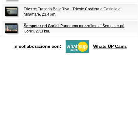
Trieste
: Trattoria BellaRiva - Trieste Costiera e Castello di
Miramare
, 23.4 km.
Šempeter pri Gorici
: Panorama mozzafiato di Šempeter pri
Gorici
, 27.3 km.
In collaborazione con:
Whats UP Cams