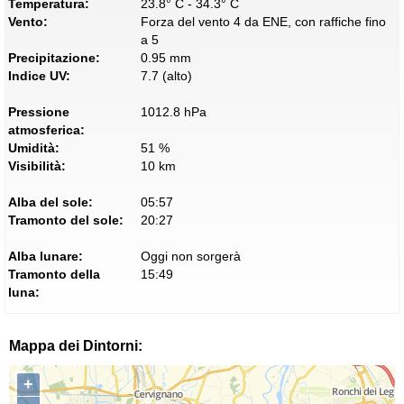
Temperatura:
23.8° C - 34.3° C
Vento:
Forza del vento 4 da ENE, con raffiche fino
a 5
Precipitazione:
0.95 mm
Indice UV:
7.7 (alto)
Pressione
1012.8 hPa
atmosferica:
Umidità:
51 %
Visibilità:
10 km
Alba del sole:
05:57
Tramonto del sole:
20:27
Alba lunare:
Oggi non sorgerà
Tramonto della
15:49
luna:
Mappa dei Dintorni:
+