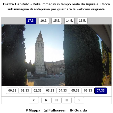
Piazza Capitolo
- Belle immagini in tempo reale da Aquileia.
Clicca
sull'immagine di anteprima per guardare la webcam originale.
17.5.
16.5.
15.5.
14.5.
13.5.
00:33
01:33
02:33
03:33
04:33
05:33
06:33
07:33
Mappa
Fullscreen
Guarda