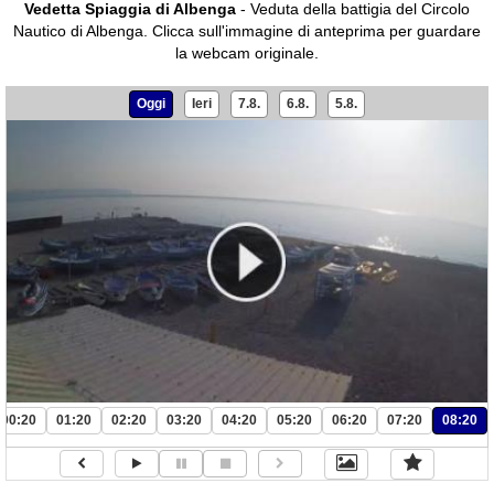
Vedetta Spiaggia di Albenga
- Veduta della battigia del Circolo
Nautico di Albenga.
Clicca sull'immagine di anteprima per guardare
la webcam originale.
Oggi
Ieri
7.8.
6.8.
5.8.
00:20
01:20
02:20
03:20
04:20
05:20
06:20
07:20
08:20