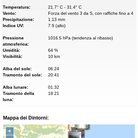
Temperatura:
21.7° C - 31.4° C
Vento:
Forza del vento 3 da S, con raffiche fino a 4
Precipitazione:
1.13 mm
Indice UV:
7.9 (alto)
Pressione
1016.5 hPa (tendenza al ribasso)
atmosferica:
Umidità:
64 %
Visibilità:
10 km
Alba del sole:
06:24
Tramonto del sole:
20:41
Alba lunare:
01:32
Tramonto della
18:21
luna:
Mappa dei Dintorni:
+