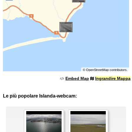
©
OpenStreetMap
contributors.
Embed Map
Ingrandire Mappa
Le più popolare Islanda-webcam: