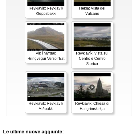
Reykjavík: Reykjavík
Hekla: Vista del
Kleppsbakki
Vulcano
Vík í Mýrdal:
Reykjavík: Vista sul
Hringvegur Verso l'Est
Centro e Centro
Storico
Reykjavík: Reykjavík
Reykjavík: Chiesa di
Miðbakki
Hallgrímskirkja
Le ultime nuove aggiunte: