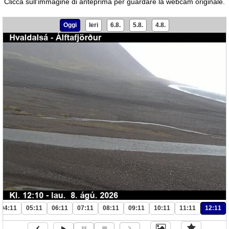
Clicca sull'immagine di anteprima per guardare la webcam originale.
Oggi
Ieri
6.8.
5.8.
4.8.
04:11
05:11
06:11
07:11
08:11
09:11
10:11
11:11
12:11