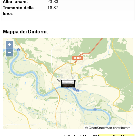
Alba lunare:
23:33
Tramonto della
16:37
luna:
Mappa dei Dintorni:
+
−
©
OpenStreetMap
contributors.