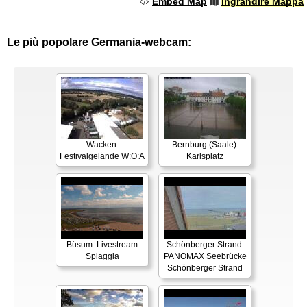
Embed Map
Ingrandire Mappa
Le più popolare Germania-webcam:
Wacken:
Bernburg (Saale):
Festivalgelände W:O:A
Karlsplatz
Büsum: Livestream
Schönberger Strand:
Spiaggia
PANOMAX Seebrücke
Schönberger Strand