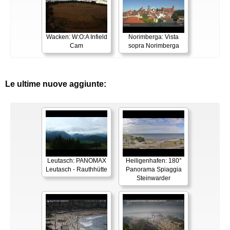
Wacken: W:O:A Infield
Norimberga: Vista
Cam
sopra Norimberga
Le ultime nuove aggiunte:
Leutasch: PANOMAX
Heiligenhafen: 180°
Leutasch - Rauthhütte
Panorama Spiaggia
Steinwarder