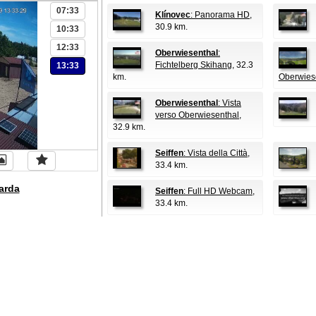
07:33
Klínovec
: Panorama HD
,
30.9 km.
10:33
12:33
Oberwiesenthal
:
Fichtelberg Skihang
, 32.3
13:33
km.
Oberwies
Oberwiesenthal
: Vista
verso Oberwiesenthal
,
32.9 km.
Seiffen
: Vista della Città
,
33.4 km.
arda
Seiffen
: Full HD Webcam
,
33.4 km.