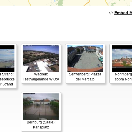
Embed 
 Strand:
Wacken:
Senftenberg: Piazza
Norimberga
ebrücke
Festivalgelände W:O:A
del Mercato
sopra Nor
r Strand
Bernburg (Saale):
Karlsplatz