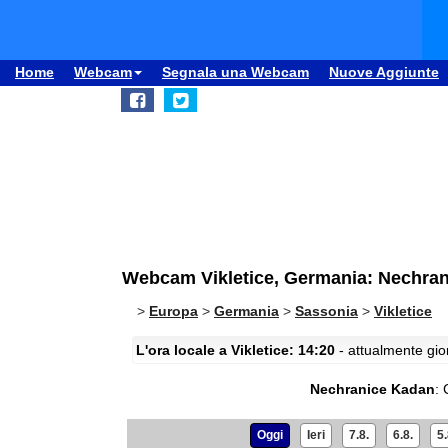
Home
Webcam
Segnala una Webcam
Nuove Aggiunte
Webcam Vikletice, Germania: Nechra
>
Europa
>
Germania
>
Sassonia
>
Vikletice
L'ora locale a Vikletice: 14:20
- attualmente gior
Nechranice Kadan
:
Oggi
Ieri
7.8.
6.8.
5.