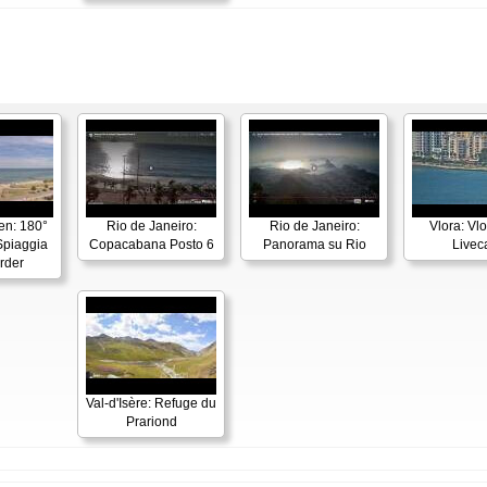
en: 180°
Rio de Janeiro:
Rio de Janeiro:
Vlora: Vl
piaggia
Copacabana Posto 6
Panorama su Rio
Live
rder
Val-d'Isère: Refuge du
Prariond