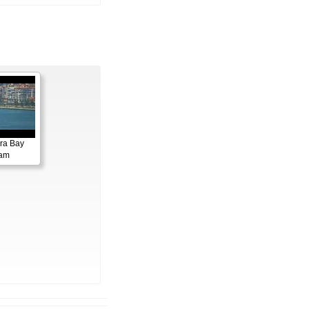
ora Bay
cam