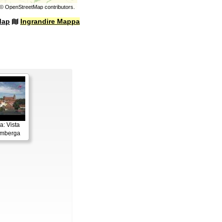
©
OpenStreetMap
contributors.
Map
Ingrandire Mappa
: Vista
imberga