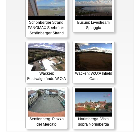
Schönberger Strand:
Büsum: Livestream
PANOMAX Seebrücke
Spiaggia
Schönberger Strand
Wacken:
Wacken: W:O:A Infield
Festivalgelände W:O:A
Cam
Senftenberg: Piazza
Norimberga: Vista
del Mercato
sopra Norimberga