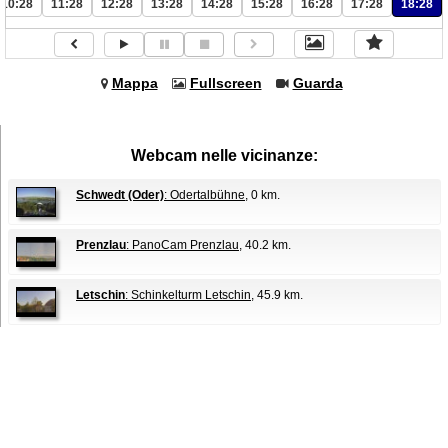
10:28
11:28
12:28
13:28
14:28
15:28
16:28
17:28
18:28
Mappa
Fullscreen
Guarda
Webcam nelle vicinanze:
Schwedt (Oder)
: Odertalbühne
, 0 km.
Prenzlau
: PanoCam Prenzlau
, 40.2 km.
Letschin
: Schinkelturm Letschin
, 45.9 km.