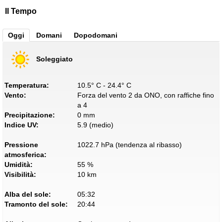
Il Tempo
Oggi
Domani
Dopodomani
Soleggiato
Temperatura:
10.5° C - 24.4° C
Vento:
Forza del vento 2 da ONO, con raffiche fino
a 4
Precipitazione:
0 mm
Indice UV:
5.9 (medio)
Pressione
1022.7 hPa (tendenza al ribasso)
atmosferica:
Umidità:
55 %
Visibilità:
10 km
Alba del sole:
05:32
Tramonto del sole:
20:44