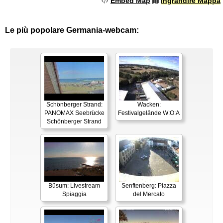
Embed Map
Ingrandire Mappa
Le più popolare Germania-webcam:
Schönberger Strand:
Wacken:
PANOMAX Seebrücke
Festivalgelände W:O:A
Schönberger Strand
Büsum: Livestream
Senftenberg: Piazza
Spiaggia
del Mercato