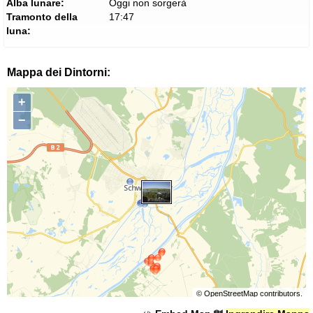
Alba lunare:
Oggi non sorgerà
Tramonto della
17:47
luna:
Mappa dei Dintorni:
+
−
©
OpenStreetMap
contributors.