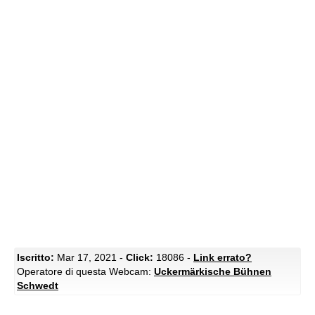
Iscritto:
Mar 17, 2021 -
Click:
18086 -
Link errato?
Operatore di questa Webcam:
Uckermärkische Bühnen
Schwedt