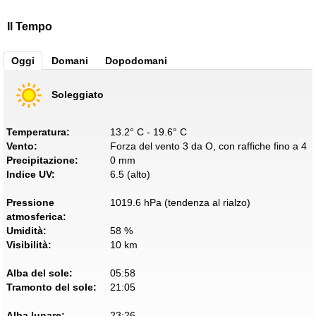
Il Tempo
Oggi
Domani
Dopodomani
Soleggiato
Temperatura:
13.2° C - 19.6° C
Vento:
Forza del vento 3 da O, con raffiche fino a 4
Precipitazione:
0 mm
Indice UV:
6.5 (alto)
Pressione
1019.6 hPa (tendenza al rialzo)
atmosferica:
Umidità:
58 %
Visibilità:
10 km
Alba del sole:
05:58
Tramonto del sole:
21:05
Alba lunare:
23:26