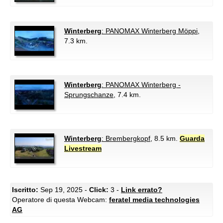
Winterberg
: PANOMAX Winterberg Möppi
,
7.3 km.
Winterberg
: PANOMAX Winterberg -
Sprungschanze
, 7.4 km.
Winterberg
: Brembergkopf
, 8.5 km.
Guarda
Livestream
Iscritto:
Sep 19, 2025 -
Click:
3 -
Link errato?
Operatore di questa Webcam:
feratel media technologies
AG