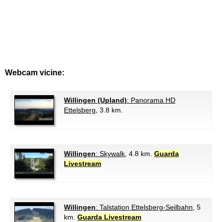
Webcam vicine:
Willingen (Upland)
: Panorama HD
Ettelsberg
, 3.8 km.
Willingen
: Skywalk
, 4.8 km.
Guarda
Livestream
Willingen
: Talstation Ettelsberg-Seilbahn
, 5
km.
Guarda Livestream