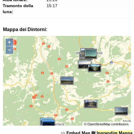
Tramonto della
15:17
luna:
Mappa dei Dintorni:
+
−
©
OpenStreetMap
contributors.
Embed Map
Ingrandire Mappa